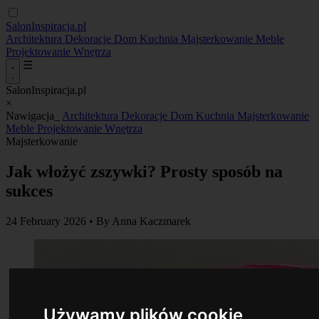
SalonInspiracja.pl
Architektura
Dekoracje
Dom
Kuchnia
Majsterkowanie
Meble
Projektowanie
Wnętrza
☰
SalonInspiracja.pl
×
Nawigacja_
Architektura
Dekoracje
Dom
Kuchnia
Majsterkowanie
Meble
Projektowanie
Wnętrza
Majsterkowanie
Jak włożyć zszywki? Prosty sposób na
sukces
24 February 2026
•
By Anna Kaczmarek
Używamy plików cookie