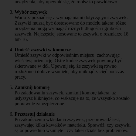
urządzenia, aby upewnić się, że robisz to prawidłowo.
Wybór zszywek
Warto zapoznać się z wymaganiami dotyczącymi zszywek.
Zszywki muszą być dostosowane do modelu takera; różne
urządzenia mogą wymagać różnych długości i grubości
zszywek. Najczęściej stosowane to zszywki o rozmiarze 18
lub 16.
Umieść zszywki w komorze
Umieść zszywki w odpowiednim miejscu, zachowując
właściwą orientację. Ostre końce zszywek powinny być
skierowane w dół. Upewnij się, że zszywki są równo
rozłożone i dobrze wsunięte, aby uniknąć zacięć podczas
pracy.
Zamknij komorę
Po załadowaniu zszywek, zamknij komorę takera, aż
usłyszysz kliknięcie, co wskazuje na to, że wszystko zostało
poprawnie zabezpieczone.
Przetestuj działanie
Po zakończeniu wkładania zszywek, przeprowadź test,
zszywając kilka kawałków materiału. Sprawdź, czy zszywki
są odpowiednio wsunięte i czy taker działa bez problemów.