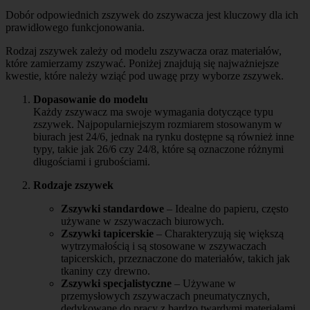
Dobór odpowiednich zszywek do zszywacza jest kluczowy dla ich
prawidłowego funkcjonowania.
Rodzaj zszywek zależy od modelu zszywacza oraz materiałów,
które zamierzamy zszywać. Poniżej znajdują się najważniejsze
kwestie, które należy wziąć pod uwagę przy wyborze zszywek.
Dopasowanie do modelu
Każdy zszywacz ma swoje wymagania dotyczące typu
zszywek. Najpopularniejszym rozmiarem stosowanym w
biurach jest 24/6, jednak na rynku dostępne są również inne
typy, takie jak 26/6 czy 24/8, które są oznaczone różnymi
długościami i grubościami.
Rodzaje zszywek
Zszywki standardowe
– Idealne do papieru, często
używane w zszywaczach biurowych.
Zszywki tapicerskie
– Charakteryzują się większą
wytrzymałością i są stosowane w zszywaczach
tapicerskich, przeznaczone do materiałów, takich jak
tkaniny czy drewno.
Zszywki specjalistyczne
– Używane w
przemysłowych zszywaczach pneumatycznych,
dedykowane do pracy z bardzo twardymi materiałami.