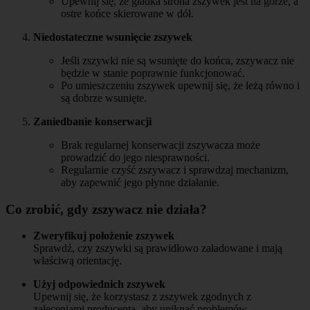
Upewnij się, że gładka strona zszywek jest na górze, a
ostre końce skierowane w dół.
Niedostateczne wsunięcie zszywek
Jeśli zszywki nie są wsunięte do końca, zszywacz nie
będzie w stanie poprawnie funkcjonować.
Po umieszczeniu zszywek upewnij się, że leżą równo i
są dobrze wsunięte.
Zaniedbanie konserwacji
Brak regularnej konserwacji zszywacza może
prowadzić do jego niesprawności.
Regularnie czyść zszywacz i sprawdzaj mechanizm,
aby zapewnić jego płynne działanie.
Co zrobić, gdy zszywacz nie działa?
Zweryfikuj położenie zszywek
Sprawdź, czy zszywki są prawidłowo załadowane i mają
właściwą orientację.
Użyj odpowiednich zszywek
Upewnij się, że korzystasz z zszywek zgodnych z
zaleceniami producenta, aby uniknąć problemów.