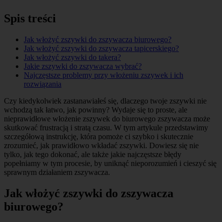
Spis treści
Jak włożyć zszywki do zszywacza biurowego?
Jak włożyć zszywki do zszywacza tapicerskiego?
Jak włożyć zszywki do takera?
Jakie zszywki do zszywacza wybrać?
Najczęstsze problemy przy włożeniu zszywek i ich
rozwiązania
Czy kiedykolwiek zastanawiałeś się, dlaczego twoje zszywki nie
wchodzą tak łatwo, jak powinny? Wydaje się to proste, ale
nieprawidłowe włożenie zszywek do biurowego zszywacza może
skutkować frustracją i stratą czasu. W tym artykule przedstawimy
szczegółową instrukcję, która pomoże ci szybko i skutecznie
zrozumieć, jak prawidłowo wkładać zszywki. Dowiesz się nie
tylko, jak tego dokonać, ale także jakie najczęstsze błędy
popełniamy w tym procesie, by uniknąć nieporozumień i cieszyć się
sprawnym działaniem zszywacza.
Jak włożyć zszywki do zszywacza
biurowego?