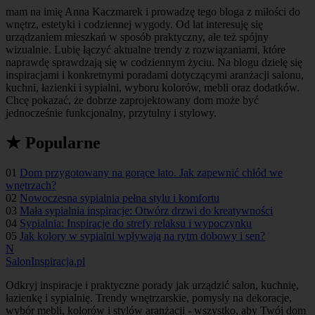
mam na imię Anna Kaczmarek i prowadzę tego bloga z miłości do
wnętrz, estetyki i codziennej wygody. Od lat interesuję się
urządzaniem mieszkań w sposób praktyczny, ale też spójny
wizualnie. Lubię łączyć aktualne trendy z rozwiązaniami, które
naprawdę sprawdzają się w codziennym życiu. Na blogu dzielę się
inspiracjami i konkretnymi poradami dotyczącymi aranżacji salonu,
kuchni, łazienki i sypialni, wyboru kolorów, mebli oraz dodatków.
Chcę pokazać, że dobrze zaprojektowany dom może być
jednocześnie funkcjonalny, przytulny i stylowy.
★ Popularne
01
Dom przygotowany na gorące lato. Jak zapewnić chłód we
wnętrzach?
02
Nowoczesna sypialnia pełna stylu i komfortu
03
Mała sypialnia inspiracje: Otwórz drzwi do kreatywności
04
Sypialnia: Inspiracje do strefy relaksu i wypoczynku
05
Jak kolory w sypialni wpływają na rytm dobowy i sen?
N
SalonInspiracja.pl
Odkryj inspiracje i praktyczne porady jak urządzić salon, kuchnię,
łazienkę i sypialnię. Trendy wnętrzarskie, pomysły na dekoracje,
wybór mebli, kolorów i stylów aranżacji - wszystko, aby Twój dom