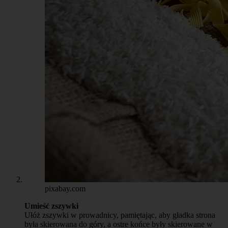
pixabay.com
Umieść zszywki
Ułóż zszywki w prowadnicy, pamiętając, aby gładka strona
była skierowana do góry, a ostre końce były skierowane w