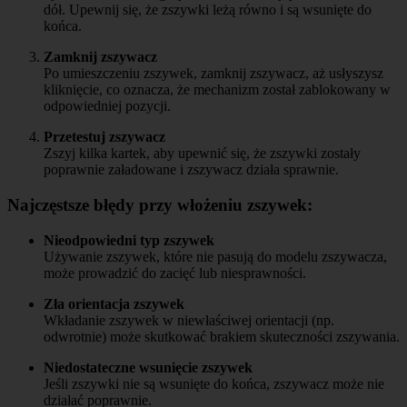
dół. Upewnij się, że zszywki leżą równo i są wsunięte do
końca.
Zamknij zszywacz
Po umieszczeniu zszywek, zamknij zszywacz, aż usłyszysz
kliknięcie, co oznacza, że mechanizm został zablokowany w
odpowiedniej pozycji.
Przetestuj zszywacz
Zszyj kilka kartek, aby upewnić się, że zszywki zostały
poprawnie załadowane i zszywacz działa sprawnie.
Najczęstsze błędy przy włożeniu zszywek:
Nieodpowiedni typ zszywek
Używanie zszywek, które nie pasują do modelu zszywacza,
może prowadzić do zacięć lub niesprawności.
Zła orientacja zszywek
Wkładanie zszywek w niewłaściwej orientacji (np.
odwrotnie) może skutkować brakiem skuteczności zszywania.
Niedostateczne wsunięcie zszywek
Jeśli zszywki nie są wsunięte do końca, zszywacz może nie
działać poprawnie.