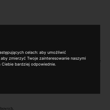
następujących celach:
aby umożliwić
,
aby zmierzyć Twoje zainteresowanie naszymi
ących z Serwisu w celu świadczenia usług elektronicznych przez
a Ciebie bardziej odpowiednie
.
ednictwem narzędzi dostępnych w Serwisie. Polityka Prywatności
sobowych.