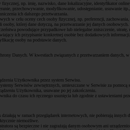
fizycznej, np. imię, nazwisko, dane lokalizacyjne, identyfikator onlin
bieranie, przechowywanie, modyfikowanie, udostępnianie, usuwanie i
niczenia ich dalszego przetwarzania.
h w celu oceny cech osoby fizycznej, np. preferencji, zachowania, l
 osoby, której dane dotyczą, na przetwarzanie jej danych osobowych.
czeństwa powodujące przypadkowe lub nielegalne zniszczenie, utratę,
iający ich przypisanie konkretnej osobie bez dodatkowych informacji
yfikację osoby na podstawie danych.
chrony Danych. W kwestiach związanych z przetwarzaniem danych, w 
ądzenia Użytkownika przez system Serwisu.
 systemy Serwisów zewnętrznych, umieszczane w Serwisie za pomocą s
rządzeniu Użytkownika, usuwane po jej zakończeniu.
ika do czasu ich ręcznego usunięcia lub zgodnie z ustawieniami prze
działają w ramach przeglądarek internetowych, nie pobierają innych 
ktycznie niemożliwe.
stratora są bezpieczne i nie zagrażają danym osobowym ani urządzen