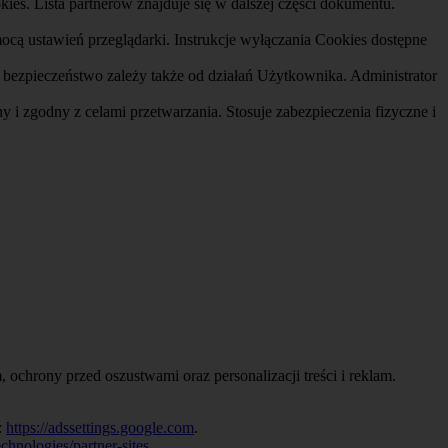
ies. Lista partnerów znajduje się w dalszej części dokumentu.
ą ustawień przeglądarki. Instrukcje wyłączania Cookies dostępne
 bezpieczeństwo zależy także od działań Użytkownika. Administrator
 i zgodny z celami przetwarzania. Stosuje zabezpieczenia fizyczne i
 ochrony przed oszustwami oraz personalizacji treści i reklam.
:
https://adssettings.google.com
.
echnologies/partner-sites
.