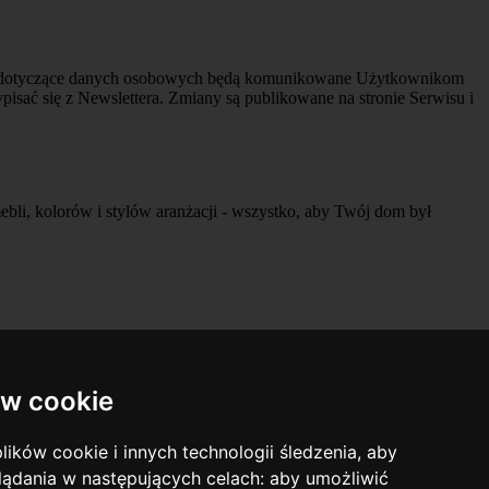
ny dotyczące danych osobowych będą komunikowane Użytkownikom
isać się z Newslettera. Zmiany są publikowane na stronie Serwisu i
mebli, kolorów i stylów aranżacji - wszystko, aby Twój dom był
w cookie
lików cookie i innych technologii śledzenia, aby
lądania w następujących celach:
aby umożliwić