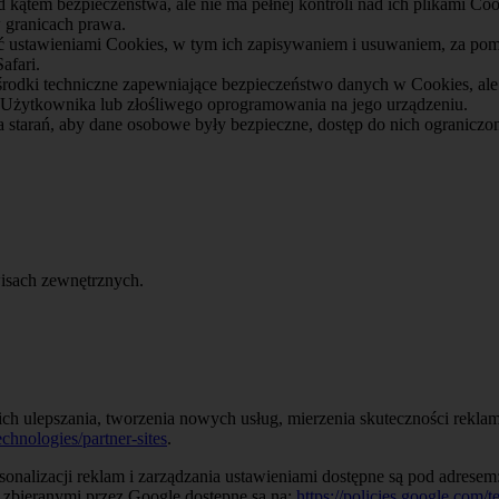
 kątem bezpieczeństwa, ale nie ma pełnej kontroli nad ich plikami Cook
 granicach prawa.
ustawieniami Cookies, w tym ich zapisywaniem i usuwaniem, za pomoc
afari.
 środki techniczne zapewniające bezpieczeństwo danych w Cookies, ale
 Użytkownika lub złośliwego oprogramowania na jego urządzeniu.
 starań, aby dane osobowe były bezpieczne, dostęp do nich ograniczony
wisach zewnętrznych.
ich ulepszania, tworzenia nowych usług, mierzenia skuteczności reklam,
echnologies/partner-sites
.
rsonalizacji reklam i zarządzania ustawieniami dostępne są pod adresem
 zbieranymi przez Google dostępne są na:
https://policies.google.com/t