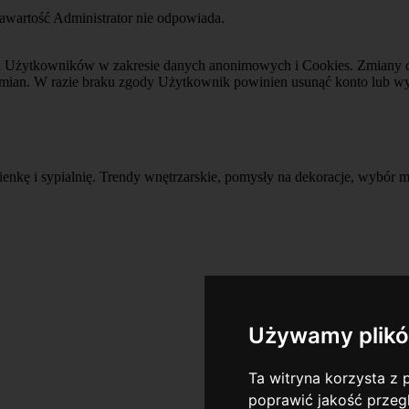
awartość Administrator nie odpowiada.
ania Użytkowników w zakresie danych anonimowych i Cookies. Zmia
ę zmian. W razie braku zgody Użytkownik powinien usunąć konto lub wyp
azienkę i sypialnię. Trendy wnętrzarskie, pomysły na dekoracje, wybór 
Używamy plikó
Ta witryna korzysta z p
poprawić jakość przeg