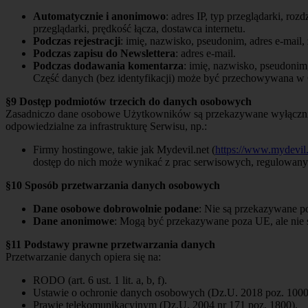
Automatycznie i anonimowo
: adres IP, typ przeglądarki, roz
przeglądarki, prędkość łącza, dostawca internetu.
Podczas rejestracji
: imię, nazwisko, pseudonim, adres e-mail, 
Podczas zapisu do Newslettera
: adres e-mail.
Podczas dodawania komentarza
: imię, nazwisko, pseudonim,
Część danych (bez identyfikacji) może być przechowywana w 
§9 Dostęp podmiotów trzecich do danych osobowych
Zasadniczo dane osobowe Użytkowników są przekazywane wyłącznie
odpowiedzialne za infrastrukturę Serwisu, np.:
Firmy hostingowe, takie jak Mydevil.net (
https://www.mydevil
dostęp do nich może wynikać z prac serwisowych, regulowan
§10 Sposób przetwarzania danych osobowych
Dane osobowe dobrowolnie podane
: Nie są przekazywane p
Dane anonimowe
: Mogą być przekazywane poza UE, ale nie 
§11 Podstawy prawne przetwarzania danych
Przetwarzanie danych opiera się na:
RODO (art. 6 ust. 1 lit. a, b, f).
Ustawie o ochronie danych osobowych (Dz.U. 2018 poz. 1000
Prawie telekomunikacyjnym (Dz.U. 2004 nr 171 poz. 1800).