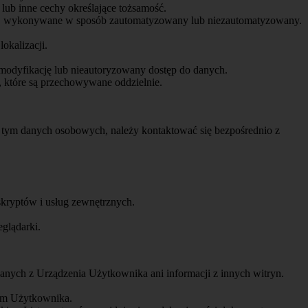
e lub inne cechy określające tożsamość.
tp., wykonywane w sposób zautomatyzowany lub niezautomatyzowany.
okalizacji.
 modyfikację lub nieautoryzowany dostęp do danych.
, które są przechowywane oddzielnie.
tym danych osobowych, należy kontaktować się bezpośrednio z
kryptów i usług zewnętrznych.
glądarki.
danych z Urządzenia Użytkownika ani informacji z innych witryn.
iom Użytkownika.