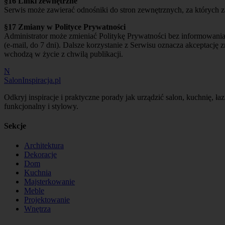
§16 Linki zewnętrzne
Serwis może zawierać odnośniki do stron zewnętrznych, za których z
§17 Zmiany w Polityce Prywatności
Administrator może zmieniać Politykę Prywatności bez informow
(e-mail, do 7 dni). Dalsze korzystanie z Serwisu oznacza akceptacj
wchodzą w życie z chwilą publikacji.
N
SalonInspiracja.pl
Odkryj inspiracje i praktyczne porady jak urządzić salon, kuchnię, ł
funkcjonalny i stylowy.
Sekcje
Architektura
Dekoracje
Dom
Kuchnia
Majsterkowanie
Meble
Projektowanie
Wnętrza