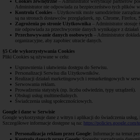
Cookies zewnętrzne
– Administrator weryfikuje partnerów pod
Administrator nie odpowiada za bezpieczeństwo tych plików w
Kontrola Cookies
– Użytkownik może samodzielnie zarządzać 
są na stronach dostawców przeglądarek, np. Chrome, Firefox, S
Zagrożenia po stronie Użytkownika
– Administrator stosuje
nie odpowiada za przechwycenie danych wynikające z działań
Przechowywanie danych osobowych
– Administrator dokłada
organizacyjne, aby zapobiec utracie danych.
§5 Cele wykorzystywania Cookies
Pliki Cookies są używane w celu:
Usprawnienia i ułatwienia dostępu do Serwisu.
Personalizacji Serwisu dla Użytkowników.
Realizacji działań marketingowych i remarketingowych w ser
Serwowania reklam.
Prowadzenia statystyk (np. liczba odwiedzin, typy urządzeń).
Obsługi usług multimedialnych.
Świadczenia usług społecznościowych.
Google i dane w Serwisie
Google wykorzystuje dane z witryn i aplikacji do świadczenia usług, 
Szczegółowe informacje dostępne są na:
https://policies.google.com/t
Personalizacja reklam przez Google
: Informacje na temat pe
Kontrola danych przez Google
: Sposoby zarządzania danymi