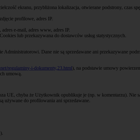
dzielczość ekranu, przybliżona lokalizacja, otwierane podstrony, czas sp
zdjęcie profilowe, adres IP.
 adres e-mail, adres www, adres IP.
Cookies lub przekazywana do dostawców usług statystycznych.
 Administratorowi. Dane nie są sprzedawane ani przekazywane podm
.net/regulaminy-i-dokumenty,23.html
), na podstawie umowy powierzen
ych umową.
oza UE, chyba że Użytkownik opublikuje je (np. w komentarzu). Nie 
są używane do profilowania ani sprzedawane.
).