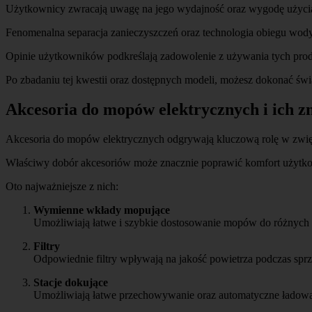
Użytkownicy zwracają uwagę na jego wydajność oraz wygodę użycia,
Fenomenalna separacja zanieczyszczeń oraz technologia obiegu wody 
Opinie użytkowników podkreślają zadowolenie z używania tych prod
Po zbadaniu tej kwestii oraz dostępnych modeli, możesz dokonać ś
Akcesoria do mopów elektrycznych i ich z
Akcesoria do mopów elektrycznych odgrywają kluczową rolę w zwięk
Właściwy dobór akcesoriów może znacznie poprawić komfort użytkow
Oto najważniejsze z nich:
Wymienne wkłady mopujące
Umożliwiają łatwe i szybkie dostosowanie mopów do różnych 
Filtry
Odpowiednie filtry wpływają na jakość powietrza podczas spr
Stacje dokujące
Umożliwiają łatwe przechowywanie oraz automatyczne ładowan