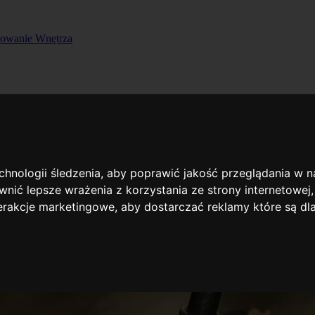
towanie
Wnętrza
eble
Projektowanie
Wnętrza
ego sprzątania?
echnologii śledzenia, aby poprawić jakość przeglądania w 
nić lepsze wrażenia z korzystania ze strony internetowej
terakcje marketingowe
,
aby dostarczać reklamy które są dl