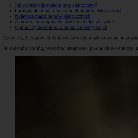
Jak wybrać odpowiedni mop elektryczny?
Porównanie popularnych modeli mopów elektrycznych
Najlepsze marki mopów elektrycznych
Akcesoria do mopów elektrycznych i ich znaczenie
Opinie użytkowników o mopach elektrycznych
Czy wiesz, że odpowiedni mop elektryczny może zrewolucjonizować T
Od rodzajów podłóg, przez moc urządzenia, po dodatkowe funkcje, ta