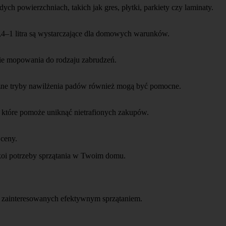
ch powierzchniach, takich jak gres, płytki, parkiety czy laminaty.
0,4–1 litra są wystarczające dla domowych warunków.
ie mopowania do rodzaju zabrudzeń.
óżne tryby nawilżenia padów również mogą być pomocne.
, które pomoże uniknąć nietrafionych zakupów.
 ceny.
koi potrzeby sprzątania w Twoim domu.
 zainteresowanych efektywnym sprzątaniem.