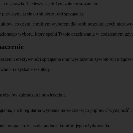
 co sprawia, że cieszy się dużym zainteresowaniem.
przyczyniają się do skuteczności sprzątania.
uktów, co czyni je trafnym wyborem dla osób poszukujących niezawod
wiadomego wyboru, który spełni Twoje oczekiwania w codziennym uży
naczenie
szeniu efektywności sprzątania oraz wydłużeniu żywotności urządzen
ania i uzyskane rezultaty.
rodzajów zabrudzeń i powierzchni.
zątania, a ich regularna wymiana może znacząco poprawić wydajność u
ie mopa, co znacznie podnosi komfort jego użytkowania.