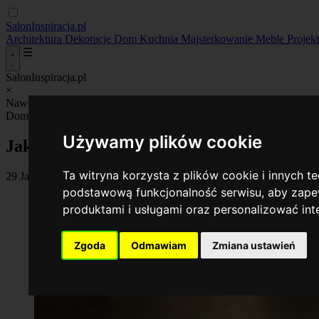
SalonInspiracja.pl
Architektura
Dekoracje
Dom
Kuchnia
Majsterkowanie
Meble
Projek
☰
SalonInspiracja.pl
×
Nawigacja_
Architektura
Dekoracje
Dom
Kuchnia
Majsterkowanie
M
Dom
Używamy plików cookie
Jaki mop elektryczny wybrać dla efektywn
Ta witryna korzysta z plików cookie i innych t
29 January 2026
•
By Anna Kaczmarek
podstawową funkcjonalność serwisu
,
aby zapew
produktami i usługami oraz personalizować in
Zgoda
Odmawiam
Zmiana ustawień