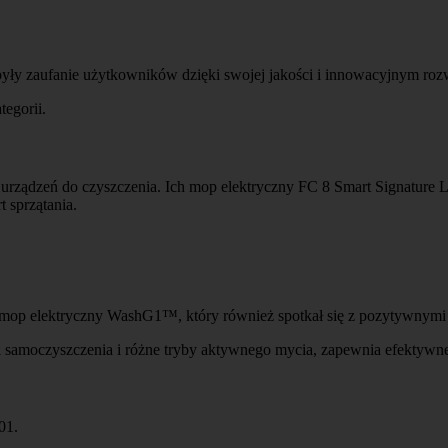
były zaufanie użytkowników dzięki swojej jakości i innowacyjnym ro
egorii.
i urządzeń do czyszczenia. Ich mop elektryczny FC 8 Smart Signature 
 sprzątania.
 mop elektryczny WashG1™, który również spotkał się z pozytywnymi 
 samoczyszczenia i różne tryby aktywnego mycia, zapewnia efektywne
01.