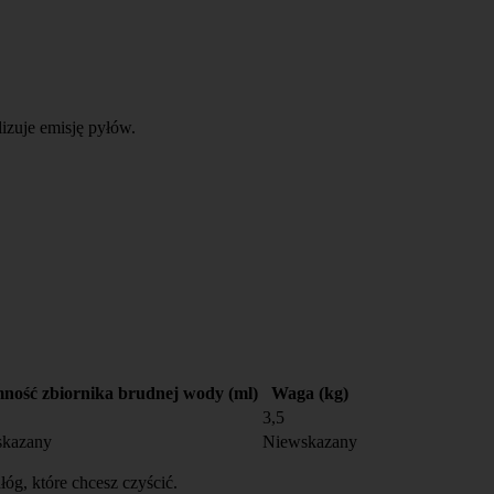
izuje emisję pyłów.
ność zbiornika brudnej wody (ml)
Waga (kg)
3,5
skazany
Niewskazany
g, które chcesz czyścić.