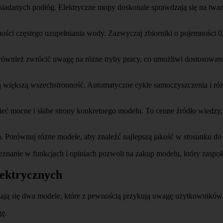
siadanych podłóg. Elektryczne mopy doskonale sprawdzają się na twardy
ności częstego uzupełniania wody. Zazwyczaj zbiorniki o pojemności 
również zwrócić uwagę na różne tryby pracy, co umożliwi dostosowan
ją większą wszechstronność. Automatyczne cykle samoczyszczenia i r
ieć mocne i słabe strony konkretnego modelu. To cenne źródło wiedzy
 Porównuj różne modele, aby znaleźć najlepszą jakość w stosunku do
nanie w funkcjach i opiniach pozwoli na zakup modelu, który zaspo
ektrycznych
ają się dwa modele, które z pewnością przykują uwagę użytkowników
ę.