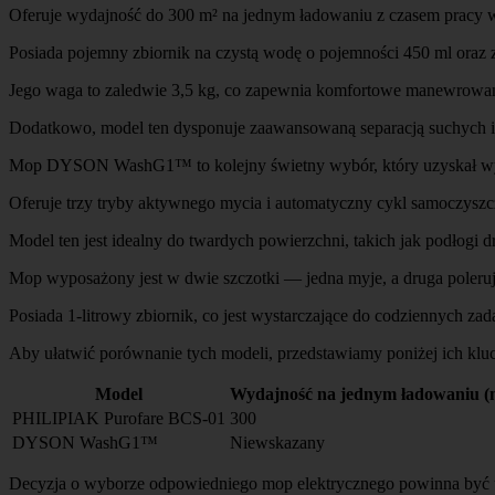
Oferuje wydajność do 300 m² na jednym ładowaniu z czasem pracy
Posiada pojemny zbiornik na czystą wodę o pojemności 450 ml oraz 
Jego waga to zaledwie 3,5 kg, co zapewnia komfortowe manewrowan
Dodatkowo, model ten dysponuje zaawansowaną separacją suchych i 
Mop DYSON WashG1™ to kolejny świetny wybór, który uzyskał wy
Oferuje trzy tryby aktywnego mycia i automatyczny cykl samoczyszc
Model ten jest idealny do twardych powierzchni, takich jak podłogi
Mop wyposażony jest w dwie szczotki — jedna myje, a druga poleruj
Posiada 1-litrowy zbiornik, co jest wystarczające do codziennych zad
Aby ułatwić porównanie tych modeli, przedstawiamy poniżej ich klu
Model
Wydajność na jednym ładowaniu (
PHILIPIAK Purofare BCS-01
300
DYSON WashG1™
Niewskazany
Decyzja o wyborze odpowiedniego mop elektrycznego powinna być uz