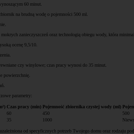
 wynoszącym 60 minut.
zbiornik na brudną wodę o pojemności 500 ml.
ie.
mokrych zanieczyszczeń oraz technologią obiegu wody, która minimal
soką ocenę 9,5/10.
zenia.
 drewniane czy winylowe; czas pracy wynosi do 35 minut.
e powierzchnię.
ań.
czowe parametry:
m²)
Czas pracy (min)
Pojemność zbiornika czystej wody (ml)
Pojem
60
450
500
35
1000
Niew
ależniona od specyficznych potrzeb Twojego domu oraz rodzaju podłó