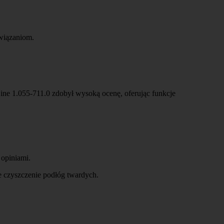
związaniom.
Line 1.055-711.0 zdobył wysoką ocenę, oferując funkcje
opiniami.
 czyszczenie podłóg twardych.