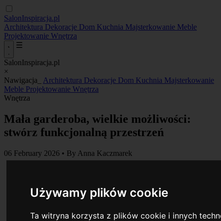
SalonInspiracja.pl
Architektura
Dekoracje
Dom
Kuchnia
Majsterkowanie
Meble
Projektowanie
Wnętrza
☰
SalonInspiracja.pl
×
Nawigacja_
Architektura
Dekoracje
Dom
Kuchnia
Majsterkowanie
Meble
Projektowanie
Wnętrza
Wnętrza
Mała garderoba, wielkie możliwości:
stwórz funkcjonalną przestrzeń
06 February 2026
•
By Anna Kaczmarek
Używamy plików cookie
Ta witryna korzysta z plików cookie i innych tech