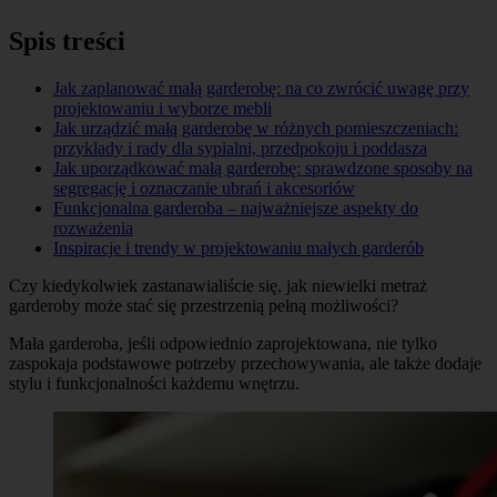
Spis treści
Jak zaplanować małą garderobę: na co zwrócić uwagę przy
projektowaniu i wyborze mebli
Jak urządzić małą garderobę w różnych pomieszczeniach:
przykłady i rady dla sypialni, przedpokoju i poddasza
Jak uporządkować małą garderobę: sprawdzone sposoby na
segregację i oznaczanie ubrań i akcesoriów
Funkcjonalna garderoba – najważniejsze aspekty do
rozważenia
Inspiracje i trendy w projektowaniu małych garderób
Czy kiedykolwiek zastanawialiście się, jak niewielki metraż
garderoby może stać się przestrzenią pełną możliwości?
Mała garderoba, jeśli odpowiednio zaprojektowana, nie tylko
zaspokaja podstawowe potrzeby przechowywania, ale także dodaje
stylu i funkcjonalności każdemu wnętrzu.