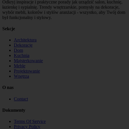
Odkryj inspiracje i praktyczne porady jak urządzić salon, kuchnię,
łazienkę i sypialnię. Trendy wnętrzarskie, pomysły na dekoracje,
wybór mebli, kolorów i stylów aranżacji - wszystko, aby Twój dom
był funkcjonalny i stylowy.
Sekcje
Architektura
Dekoracje
Dom
Kuchnia
Majsterkowanie
Meble
Projektowanie
Wnętrza
O nas
Contact
Dokumenty
Terms Of Service
Privacy Policy