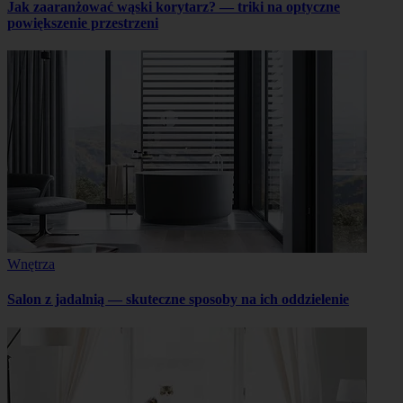
Jak zaaranżować wąski korytarz? — triki na optyczne
powiększenie przestrzeni
Wnętrza
Salon z jadalnią — skuteczne sposoby na ich oddzielenie