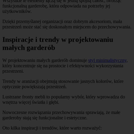
Wszystkie te elementy łączą się w jedną spójną całość, tworząc
funkcjonalną garderobę, która odpowiada na potrzeby jej
użytkowników.
Dzięki przemyślanej organizacji oraz dobrym akcesoriom, mała
przestrzeń może stać się doskonałym miejscem do przechowywania.
Inspiracje i trendy w projektowaniu
małych garderób
W projektowaniu małych garderób dominuje
styl minimalistyczny
,
który koncentruje się na prostocie i efektywności wykorzystania
przestrzeni.
Trendy w aranżacji obejmują stosowanie jasnych kolorów, które
optycznie powiększają przestrzeń.
Lustrzane fronty mebli to popularny wybór, który wprowadza do
wnętrza więcej światła i głębi.
Nowoczesne rozwiązania przechowywania sprawiają, że małe
garderoby stają się funkcjonalne i estetyczne.
Oto kilka inspiracji i trendów, które warto rozważyć: