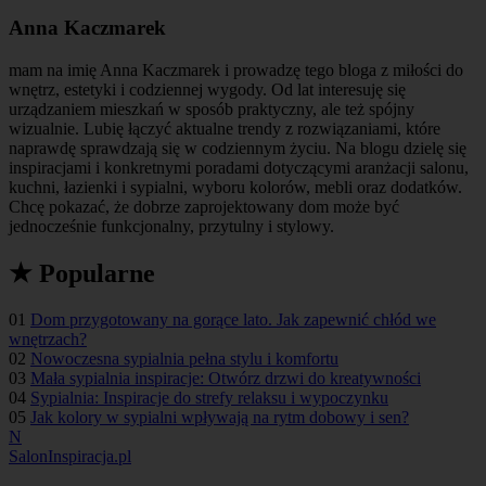
Anna Kaczmarek
mam na imię Anna Kaczmarek i prowadzę tego bloga z miłości do
wnętrz, estetyki i codziennej wygody. Od lat interesuję się
urządzaniem mieszkań w sposób praktyczny, ale też spójny
wizualnie. Lubię łączyć aktualne trendy z rozwiązaniami, które
naprawdę sprawdzają się w codziennym życiu. Na blogu dzielę się
inspiracjami i konkretnymi poradami dotyczącymi aranżacji salonu,
kuchni, łazienki i sypialni, wyboru kolorów, mebli oraz dodatków.
Chcę pokazać, że dobrze zaprojektowany dom może być
jednocześnie funkcjonalny, przytulny i stylowy.
★ Popularne
01
Dom przygotowany na gorące lato. Jak zapewnić chłód we
wnętrzach?
02
Nowoczesna sypialnia pełna stylu i komfortu
03
Mała sypialnia inspiracje: Otwórz drzwi do kreatywności
04
Sypialnia: Inspiracje do strefy relaksu i wypoczynku
05
Jak kolory w sypialni wpływają na rytm dobowy i sen?
N
SalonInspiracja.pl