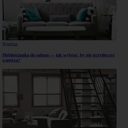
Wnętrza
Meblościanka do salonu — jak wybrać, by nie przytłoczyć
wnętrza?