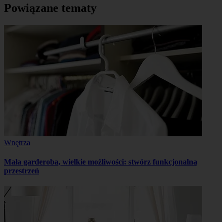
Powiązane tematy
Wnętrza
Mała garderoba, wielkie możliwości: stwórz funkcjonalną
przestrzeń