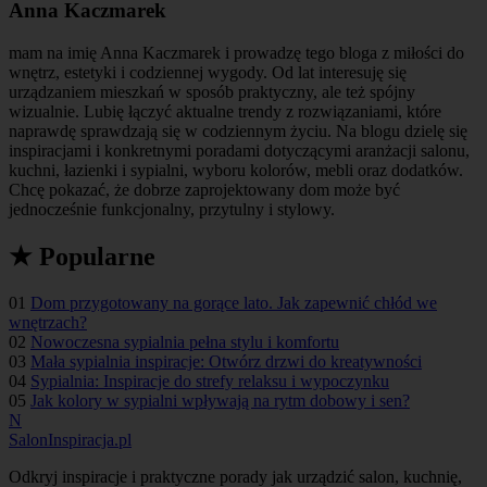
Anna Kaczmarek
mam na imię Anna Kaczmarek i prowadzę tego bloga z miłości do
wnętrz, estetyki i codziennej wygody. Od lat interesuję się
urządzaniem mieszkań w sposób praktyczny, ale też spójny
wizualnie. Lubię łączyć aktualne trendy z rozwiązaniami, które
naprawdę sprawdzają się w codziennym życiu. Na blogu dzielę się
inspiracjami i konkretnymi poradami dotyczącymi aranżacji salonu,
kuchni, łazienki i sypialni, wyboru kolorów, mebli oraz dodatków.
Chcę pokazać, że dobrze zaprojektowany dom może być
jednocześnie funkcjonalny, przytulny i stylowy.
★ Popularne
01
Dom przygotowany na gorące lato. Jak zapewnić chłód we
wnętrzach?
02
Nowoczesna sypialnia pełna stylu i komfortu
03
Mała sypialnia inspiracje: Otwórz drzwi do kreatywności
04
Sypialnia: Inspiracje do strefy relaksu i wypoczynku
05
Jak kolory w sypialni wpływają na rytm dobowy i sen?
N
SalonInspiracja.pl
Odkryj inspiracje i praktyczne porady jak urządzić salon, kuchnię,