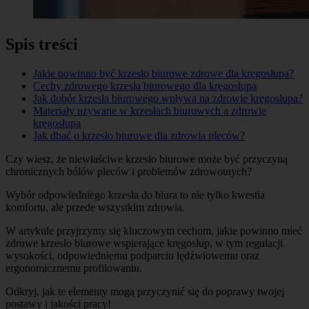
Spis treści
Jakie powinno być krzesło biurowe zdrowe dla kręgosłupa?
Cechy zdrowego krzesła biurowego dla kręgosłupa
Jak dobór krzesła biurowego wpływa na zdrowie kręgosłupa?
Materiały używane w krzesłach biurowych a zdrowie
kręgosłupa
Jak dbać o krzesło biurowe dla zdrowia pleców?
Czy wiesz, że niewłaściwe krzesło biurowe może być przyczyną
chronicznych bólów pleców i problemów zdrowotnych?
Wybór odpowiedniego krzesła do biura to nie tylko kwestia
komfortu, ale przede wszystkim zdrowia.
W artykule przyjrzymy się kluczowym cechom, jakie powinno mieć
zdrowe krzesło biurowe wspierające kręgosłup, w tym regulacji
wysokości, odpowiedniemu podparciu lędźwiowemu oraz
ergonomicznemu profilowaniu.
Odkryj, jak te elementy mogą przyczynić się do poprawy twojej
postawy i jakości pracy!