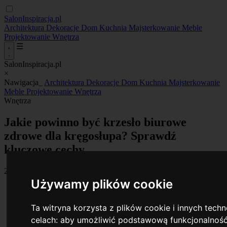
SalonInspiracja.pl
Architektura
Dekoracje
Dom
Kuchnia
Majsterkowanie
Meble
Projektowanie
Wnętrza
☰
SalonInspiracja.pl
×
Nawigacja_
Architektura
Dekoracje
Dom
Kuchnia
Majsterkowanie
Meble
Projektowanie
Wnętrza
Wnętrza
Jakie powinno być krzesło biurowe
zdrowe dla kręgosłupa? Sprawdź
kluczowe cechy
20 March 2026
•
By Anna Kaczmarek
Używamy plików cookie
Ta witryna korzysta z plików cookie i innych tech
celach:
aby umożliwić podstawową funkcjonalność