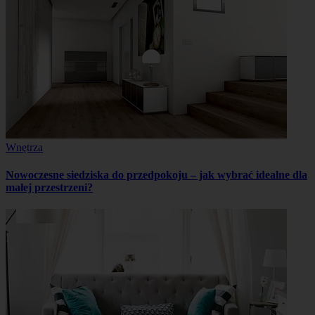
Wnętrza
Nowoczesne siedziska do przedpokoju – jak wybrać idealne dla
małej przestrzeni?