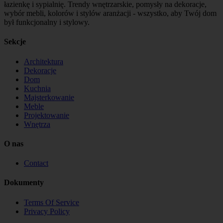
łazienkę i sypialnię. Trendy wnętrzarskie, pomysły na dekoracje,
wybór mebli, kolorów i stylów aranżacji - wszystko, aby Twój dom
był funkcjonalny i stylowy.
Sekcje
Architektura
Dekoracje
Dom
Kuchnia
Majsterkowanie
Meble
Projektowanie
Wnętrza
O nas
Contact
Dokumenty
Terms Of Service
Privacy Policy