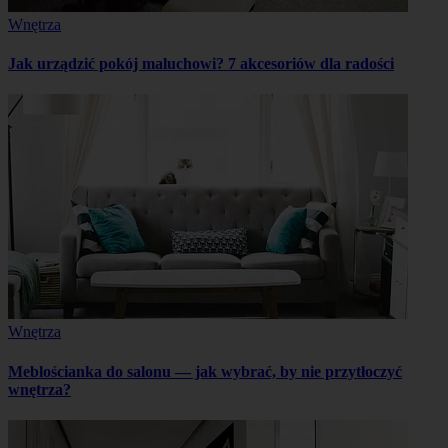
Wnętrza
Jak urządzić pokój maluchowi? 7 akcesoriów dla radości
Wnętrza
Meblościanka do salonu — jak wybrać, by nie przytłoczyć
wnętrza?